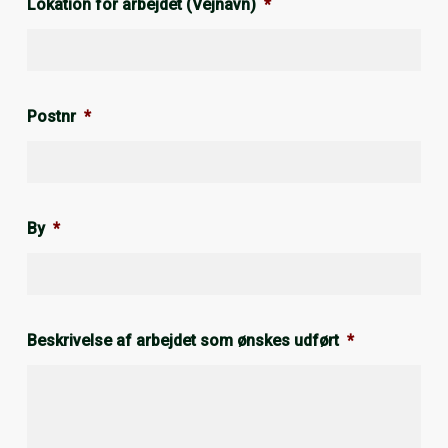
Lokation for arbejdet (Vejnavn)
*
Postnr
*
By
*
Beskrivelse af arbejdet som ønskes udført
*