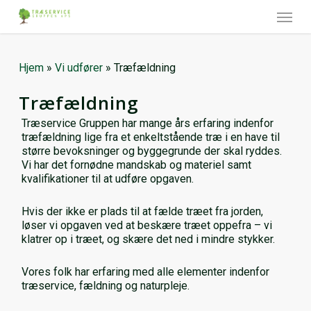
Skip
Menu
to
main
content
Hjem
»
Vi udfører
»
Træfældning
Træfældning
Træservice Gruppen har mange års erfaring indenfor
træfældning lige fra et enkeltstående træ i en have til
større bevoksninger og byggegrunde der skal ryddes.
Vi har det fornødne mandskab og materiel samt
kvalifikationer til at udføre opgaven.
Hvis der ikke er plads til at fælde træet fra jorden,
løser vi opgaven ved at beskære træet oppefra – vi
klatrer op i træet, og skære det ned i mindre stykker.
Vores folk har erfaring med alle elementer indenfor
træservice, fældning og naturpleje.