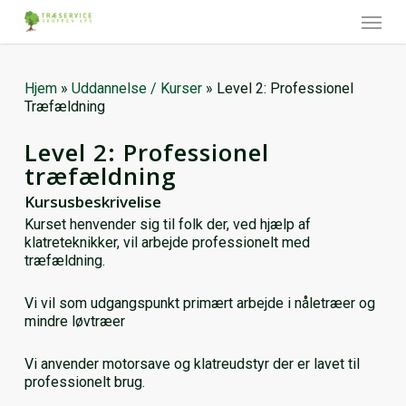
Skip
Menu
to
main
content
Hjem
»
Uddannelse / Kurser
»
Level 2: Professionel
Træfældning
Level 2: Professionel
træfældning
Kursusbeskrivelise
Kurset henvender sig til folk der, ved hjælp af
klatreteknikker, vil arbejde professionelt med
træfældning.
Vi vil som udgangspunkt primært arbejde i nåletræer og
mindre løvtræer
Vi anvender motorsave og klatreudstyr der er lavet til
professionelt brug.