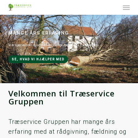
Skip
Menu
to
main
content
MANGE ÅRS ERFARING
Vi er specialister og udfører vanskelige opgaver fra træernes top.
SE, HVAD VI HJÆLPER MED
Velkommen til Træservice
Gruppen
Træservice Gruppen har mange års
erfaring med at rådgivning, fældning og